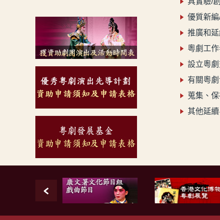
具實驗/
優質新編
推廣和延
粵劇工作
設立粵劇
有關粵劇
蒐集、保
其他延續