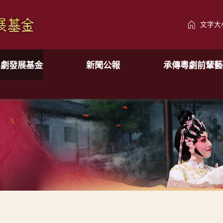
文字大
粵劇發展基金
新聞公報
承傳粵劇前輩藝