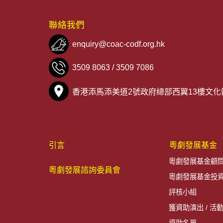
聯絡我們
enquiry@coac-codf.org.hk
3509 8063
/
3509 7086
香港添馬添美道2號政府總部西翼13樓文
引言
粵劇發展基金
粵劇發展基金顧
粵劇發展諮詢委員會
粵劇發展基金投
評核小組
獲資助演出 / 活